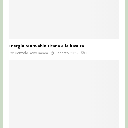
Energía renovable tirada a la basura
Por
Gonzalo Royo Gasca
6 agosto, 2026
0