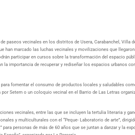
de paseos vecinales en los distritos de Usera, Carabanchel, Villa d
que han marcado las luchas vecinales y movilizaciones que llegaron
odrán participar en cursos sobre la transformación del espacio públ
arán la importancia de recuperar y rediseñar los espacios urbanos c
as para fomentar el consumo de productos locales y saludables com
or Setem o un coloquio vecinal en el Barrio de Las Letras organi
iones vecinales, entre las que se incluyen la tertulia literaria y gan
nales y multiculturales con el “Peque- Laboratorio de arte”, dirigid
” para personas de más de 60 años que se juntan a danzar y la exp
de España”, organizada por La Parcería.