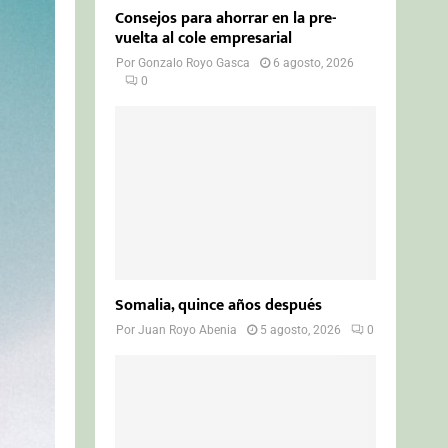
Consejos para ahorrar en la pre-
vuelta al cole empresarial
Por
Gonzalo Royo Gasca
6 agosto, 2026
0
Somalia, quince años después
Por
Juan Royo Abenia
5 agosto, 2026
0