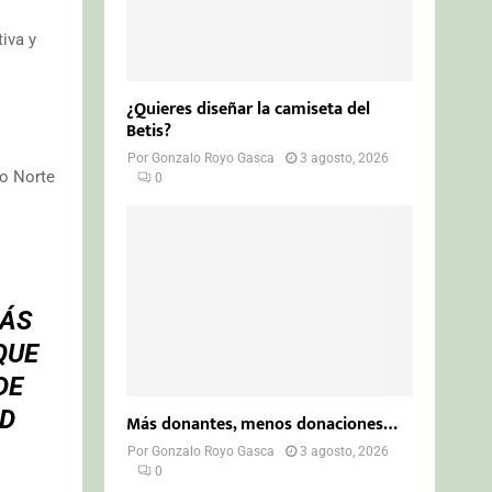
iva y
¿Quieres diseñar la camiseta del
Betis?
Por
Gonzalo Royo Gasca
3 agosto, 2026
vo Norte
0
MÁS
QUE
DE
AD
Más donantes, menos donaciones…
Por
Gonzalo Royo Gasca
3 agosto, 2026
0