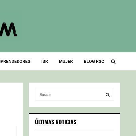
PRENDEDORES
ISR
MUJER
BLOG RSC
S
e
a
S
r
c
E
ÚLTIMAS NOTICIAS
h
f
A