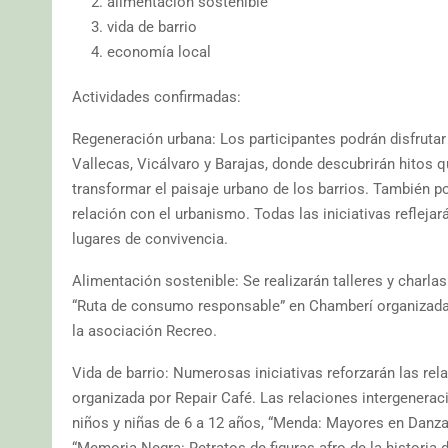
alimentación sostenible
vida de barrio
economía local
Actividades confirmadas:
Regeneración urbana: Los participantes podrán disfrutar 
Vallecas, Vicálvaro y Barajas, donde descubrirán hitos 
transformar el paisaje urbano de los barrios. También p
relación con el urbanismo. Todas las iniciativas reflej
lugares de convivencia.
Alimentación sostenible: Se realizarán talleres y charl
“Ruta de consumo responsable” en Chamberí organizada p
la asociación Recreo.
Vida de barrio: Numerosas iniciativas reforzarán las relac
organizada por Repair Café. Las relaciones intergeneracio
niños y niñas de 6 a 12 años, “Menda: Mayores en Danza
“Memoria Negra: Retratos de figuras afro de la historia 