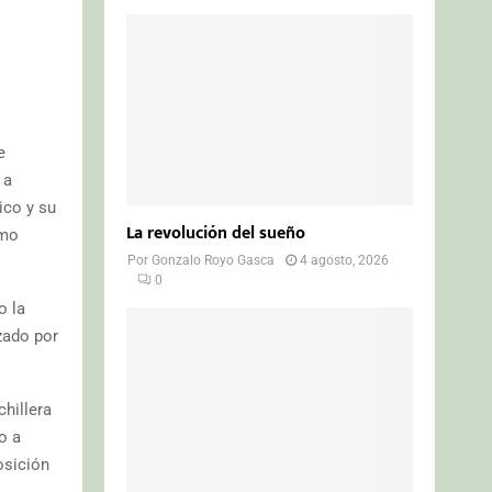
e
 a
ico y su
La revolución del sueño
omo
Por
Gonzalo Royo Gasca
4 agosto, 2026
0
o la
zado por
chillera
o a
osición