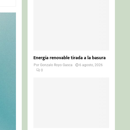
o
r
R
:
C
H
Energía renovable tirada a la basura
Por
Gonzalo Royo Gasca
6 agosto, 2026
0