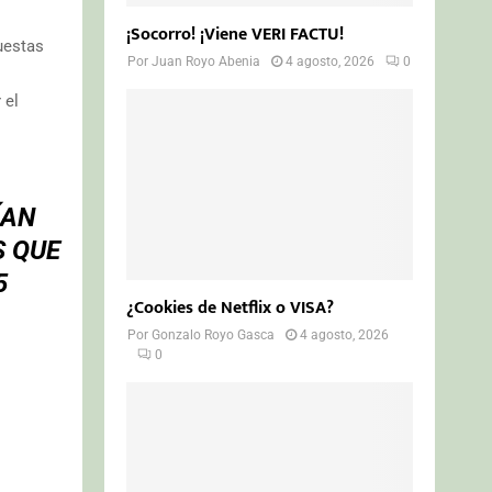
¡Socorro! ¡Viene VERI FACTU!
uestas
Por
Juan Royo Abenia
4 agosto, 2026
0
 el
ÍAN
S QUE
5
¿Cookies de Netflix o VISA?
Por
Gonzalo Royo Gasca
4 agosto, 2026
0