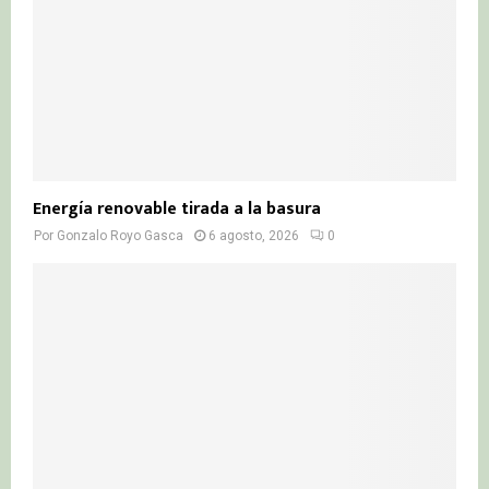
Energía renovable tirada a la basura
Por
Gonzalo Royo Gasca
6 agosto, 2026
0