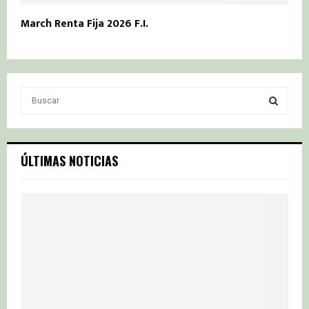
March Renta Fija 2026 F.I.
S
e
a
S
r
c
E
ÚLTIMAS NOTICIAS
h
f
A
o
r
R
:
C
H