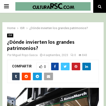
PRIMARY
MENU
Home
ISR
¿Dónde invierten los grandes patrimonios?
ISR
¿Dónde invierten los grandes
patrimonios?
Por
Miguel Royo Gasca
4 septiembre, 2023
0
843
COMPARTIR
0