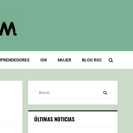
PRENDEDORES
ISR
MUJER
BLOG RSC
S
e
a
S
r
c
E
ÚLTIMAS NOTICIAS
h
f
A