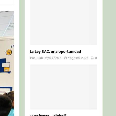
o
r
R
:
C
H
La Ley SAC, una oportunidad
Por
Juan Royo Abenia
7 agosto, 2026
0