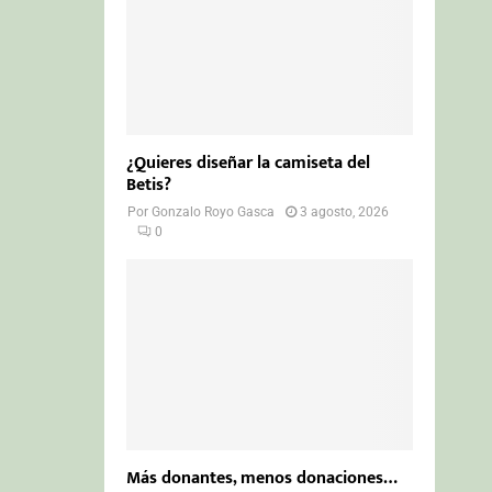
¿Quieres diseñar la camiseta del
Betis?
Por
Gonzalo Royo Gasca
3 agosto, 2026
0
Más donantes, menos donaciones…