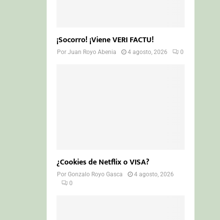
¡Socorro! ¡Viene VERI FACTU!
Por
Juan Royo Abenia
4 agosto, 2026
0
¿Cookies de Netflix o VISA?
Por
Gonzalo Royo Gasca
4 agosto, 2026
0