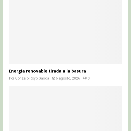
:
C
H
Energía renovable tirada a la basura
Por
Gonzalo Royo Gasca
6 agosto, 2026
0