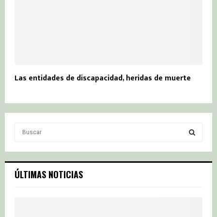
Las entidades de discapacidad, heridas de muerte
S
e
a
S
r
c
E
ÚLTIMAS NOTICIAS
h
f
A
o
r
R