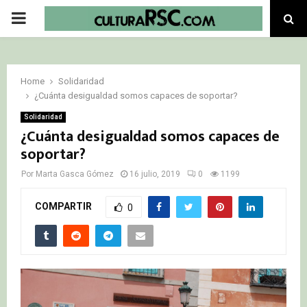
PRIMARY
MENU
Home
Solidaridad
¿Cuánta desigualdad somos capaces de soportar?
Solidaridad
¿Cuánta desigualdad somos capaces de
soportar?
Por
Marta Gasca Gómez
16 julio, 2019
0
1199
COMPARTIR
0