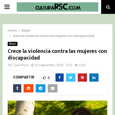
PRIMARY
MENU
Home
Mujer
Crece la violencia contra las mujeres con discapacidad
Mujer
Crece la violencia contra las mujeres con
discapacidad
Por
Juan Royo
10 septiembre, 2020
0
1252
COMPARTIR
0