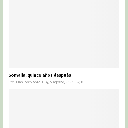
r
R
:
C
H
Somalia, quince años después
Por
Juan Royo Abenia
5 agosto, 2026
0