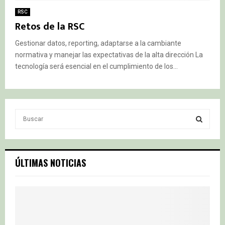
RSC
Retos de la RSC
Gestionar datos, reporting, adaptarse a la cambiante
normativa y manejar las expectativas de la alta dirección La
tecnología será esencial en el cumplimiento de los...
S
e
a
S
r
c
E
ÚLTIMAS NOTICIAS
h
f
A
o
r
R
:
C