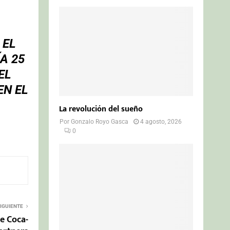
 EL
A 25
EL
EN EL
La revolución del sueño
Por
Gonzalo Royo Gasca
4 agosto, 2026
0
IGUIENTE
de Coca-