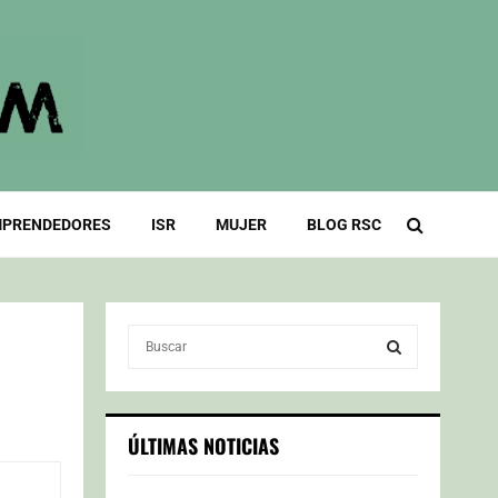
PRENDEDORES
ISR
MUJER
BLOG RSC
S
e
a
S
r
c
E
ÚLTIMAS NOTICIAS
h
f
A