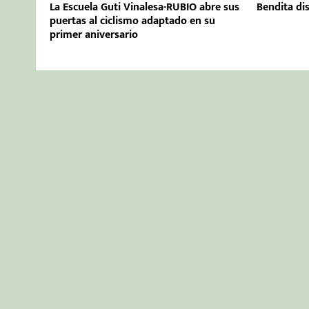
La Escuela Guti Vinalesa-RUBIO abre sus
Bendita dis
puertas al ciclismo adaptado en su
primer aniversario