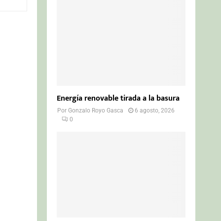
o
r
R
:
C
H
Energía renovable tirada a la basura
Por
Gonzalo Royo Gasca
6 agosto, 2026
0