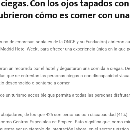
ciegas. Con los ojos tapados con
scubrieron cómo es comer con una
grupo de empresas sociales de la ONCE y su Fundación) abrieron s
 ‘Madrid Hotel Week’, para ofrecer una experiencia única en la que 
eron un recorrido por el hotel y degustaron una comida a ciegas. D
las que se enfrentan las personas ciegas o con discapacidad visua
tio desconocido o sentarse a comer.
d de un turismo accesible que permita a todas las personas disfrutar
trabajadores, de los que 426 son personas con discapacidad (41%).
 como Centros Especiales de Empleo. Esto significa que, como mí
estra ser un ejemplo de integración laboral en el sector turístico