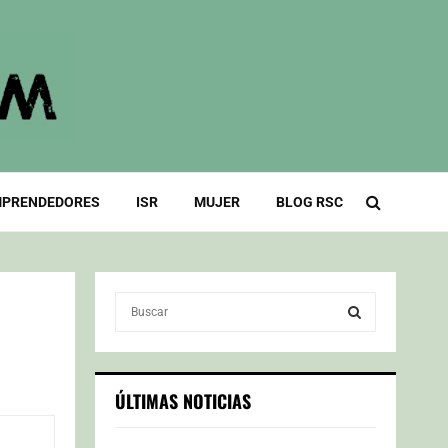
PRENDEDORES
ISR
MUJER
BLOG RSC
S
e
a
S
r
c
E
ÚLTIMAS NOTICIAS
h
f
A