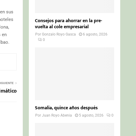
 en sus
hoteles
Consejos para ahorrar en la pre-
vuelta al cole empresarial
lona,
s en
Por
Gonzalo Royo Gasca
6 agosto, 2026
0
lbao.
IGUIENTE
imático
Somalia, quince años después
Por
Juan Royo Abenia
5 agosto, 2026
0