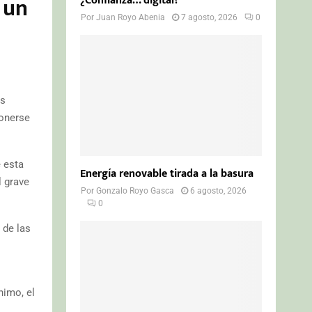
 un
¿Confianza… digital?
Por
Juan Royo Abenia
7 agosto, 2026
0
us
ponerse
e esta
Energía renovable tirada a la basura
l grave
Por
Gonzalo Royo Gasca
6 agosto, 2026
0
 de las
nimo, el
.