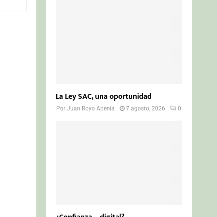
o
r
R
:
C
H
La Ley SAC, una oportunidad
Por
Juan Royo Abenia
7 agosto, 2026
0