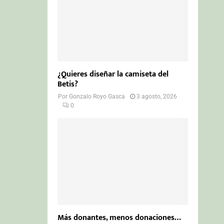
¿Quieres diseñar la camiseta del
Betis?
Por
Gonzalo Royo Gasca
3 agosto, 2026
0
Más donantes, menos donaciones…