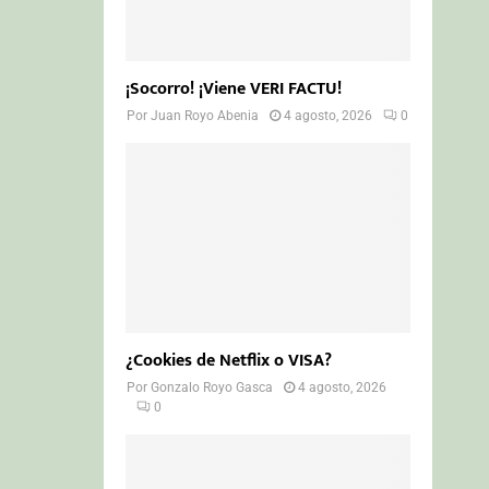
¡Socorro! ¡Viene VERI FACTU!
Por
Juan Royo Abenia
4 agosto, 2026
0
¿Cookies de Netflix o VISA?
Por
Gonzalo Royo Gasca
4 agosto, 2026
0