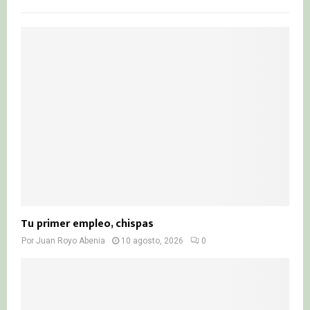
f
A
o
r
R
:
C
H
Tu primer empleo, chispas
Por
Juan Royo Abenia
10 agosto, 2026
0