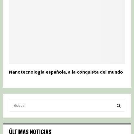
Nanotecnología española, a la conquista del mundo
S
e
a
S
r
c
E
ÚLTIMAS NOTICIAS
h