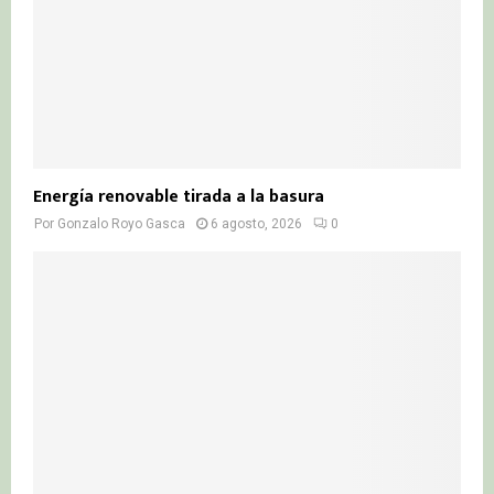
Energía renovable tirada a la basura
Por
Gonzalo Royo Gasca
6 agosto, 2026
0