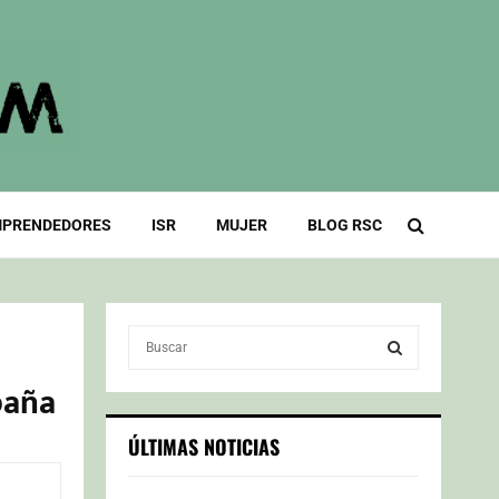
PRENDEDORES
ISR
MUJER
BLOG RSC
S
e
a
paña
S
r
c
E
ÚLTIMAS NOTICIAS
h
f
A