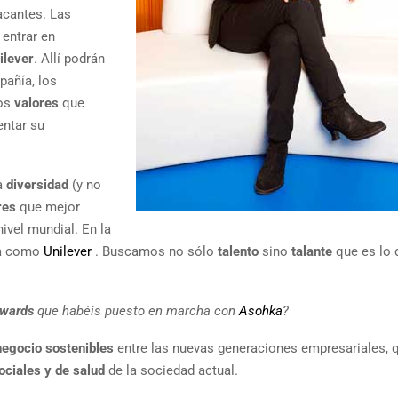
acantes. Las
entrar en
ilever
. Allí podrán
pañía, los
los
valores
que
entar su
la
diversidad
(y no
res
que mejor
ivel mundial. En la
ñía como
Unilever
. Buscamos no sólo
talento
sino
talante
que es lo 
Awards
que habéis puesto en marcha con
Asohka
?
negocio sostenibles
entre las nuevas generaciones empresariales, 
ociales y de salud
de la sociedad actual.