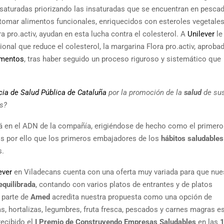
 saturadas priorizando las insaturadas que se encuentran en pescad
y tomar alimentos funcionales, enriquecidos con esteroles vegetale
a pro.activ, ayudan en esta lucha contra el colesterol. A
Unilever
le
onal que reduce el colesterol, la margarina Flora pro.activ, aprobad
imentos
, tras haber seguido un proceso riguroso y sistemático que
ia de Salud Pública de Cataluña
por la promoción de la
salud
de su
os?
á en el ADN de la compañía, erigiéndose de hecho como el primero
Es por ello que los primeros embajadores de los
hábitos saludables
s.
ever
en Viladecans cuenta con una oferta muy variada para que nue
equilibrada
, contando con varios platos de entrantes y de platos
 parte de
Amed
acredita nuestra propuesta como una opción de
as, hortalizas, legumbres, fruta fresca, pescados y carnes magras e
recibido el
I Premio de Construyendo Empresas Saludables
en las
1