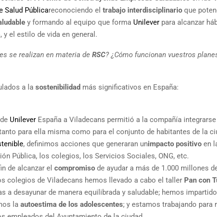
e Salud Pública
reconociendo el
trabajo interdisciplinario
que potenc
aludable
y formando al equipo que forma
Unilever
para alcanzar háb
, y el estilo de vida en general.
res se realizan en materia de
RSC
? ¿Cómo funcionan vuestros plane
ulados a la
sostenibilidad
más significativos en España:
s de
Unilever
España a Viladecans permitió a la compañía integrarse
anto para ella misma como para el conjunto de habitantes de la ci
stenible
, definimos acciones que generaran un
impacto positivo
en l
n Pública, los colegios, los Servicios Sociales, ONG, etc.
fin de alcanzar el
compromiso
de ayudar a más de 1.000 millones d
los colegios de Viladecans hemos llevado a cabo el taller
Pan con T
s a desayunar de manera equilibrada y saludable; hemos impartido e
emos la
autoestima de los adolescentes
; y estamos trabajando para 
los empleados del Ayuntamiento de la ciudad.