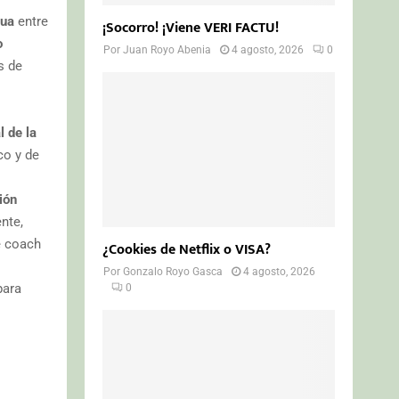
gua
entre
¡Socorro! ¡Viene VERI FACTU!
o
Por
Juan Royo Abenia
4 agosto, 2026
0
s de
 de la
co y de
ión
nte,
e coach
¿Cookies de Netflix o VISA?
Por
Gonzalo Royo Gasca
4 agosto, 2026
para
0