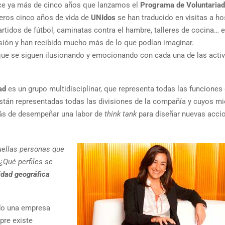
e ya más de cinco años que lanzamos el
Programa de Voluntaria
eros cinco años de vida de
UNIdos
se han traducido en visitas a ho
rtidos de fútbol, caminatas contra el hambre, talleres de cocina… e
sión y han recibido mucho más de lo que podían imaginar.
ue se siguen ilusionando y emocionando con cada una de las acti
ad
es un grupo multidisciplinar, que representa todas las funciones 
están representadas todas las divisiones de la compañía y cuyos 
ás de desempeñar una labor de
think tank
para diseñar nuevas acci
uellas personas que
¿Qué perfiles se
idad geográfica
do una empresa
pre existe