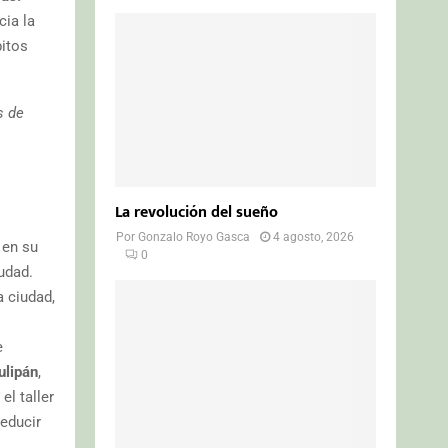
ia la
itos
s de
La revolución del sueño
Por
Gonzalo Royo Gasca
4 agosto, 2026
 en su
0
udad.
a ciudad,
e
ulipán
,
l taller
reducir