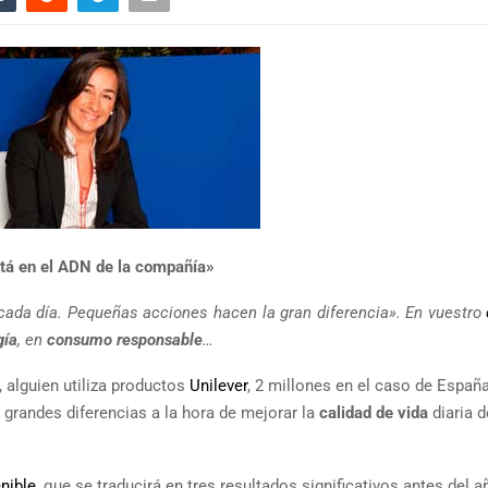
stá en el ADN de la compañía»
r cada día. Pequeñas acciones hacen la gran diferencia». En vuestro
gía
, en
consumo responsable
…
, alguien utiliza productos
Unilever
, 2 millones en el caso de España
grandes diferencias a la hora de mejorar la
calidad de vida
diaria d
nible
, que se traducirá en tres resultados significativos antes del 