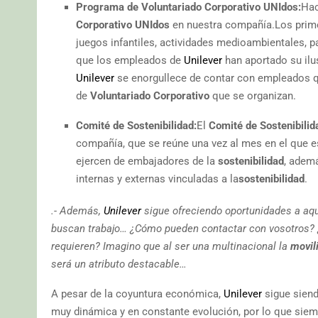
Programa de Voluntariado Corporativo UNIdos:
Hac
Corporativo UNIdos
en nuestra compañía.Los prim
juegos infantiles, actividades medioambientales, pa
que los empleados de
Unilever
han aportado su ilu
Unilever
se enorgullece de contar con empleados q
de
Voluntariado Corporativo
que se organizan.
Comité de Sostenibilidad:
El
Comité de Sostenibilid
compañía, que se reúne una vez al mes en el que 
ejercen de embajadores de la
sostenibilidad
, adem
internas y externas vinculadas a la
sostenibilidad
.
.- Además,
Unilever
sigue ofreciendo oportunidades a aq
buscan trabajo… ¿Cómo pueden contactar con vosotros? 
requieren? Imagino que al ser una multinacional la
movil
será un atributo destacable…
A pesar de la coyuntura económica,
Unilever
sigue sien
muy dinámica y en constante evolución, por lo que siem