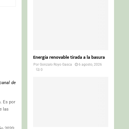
o
r
R
:
C
H
Energía renovable tirada a la basura
Por
Gonzalo Royo Gasca
6 agosto, 2026
0
canal de
. Es por
e las
año 2020: