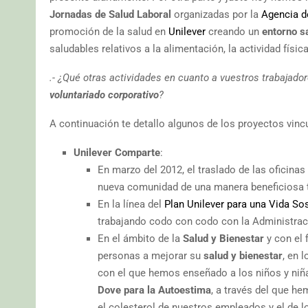
Jornadas de Salud Laboral
organizadas por la
Agencia d
promoción de la salud en
Unilever
creando un
entorno s
saludables relativos a la alimentación, la actividad física
.- ¿Qué otras actividades en cuanto a vuestros trabajado
voluntariado corporativo
?
A continuación te detallo algunos de los proyectos vinc
Unilever Comparte
:
En marzo del 2012, el traslado de las oficina
nueva comunidad de una manera beneficiosa t
En la línea del
Plan Unilever para una Vida So
trabajando codo con codo con la Administració
En el ámbito de la
Salud y Bienestar
y con el 
personas a mejorar su
salud y bienestar
, en 
con el que hemos enseñado a los niños y niña
Dove para la Autoestima
, a través del que h
el colesterol de nuestros empleados y el de 