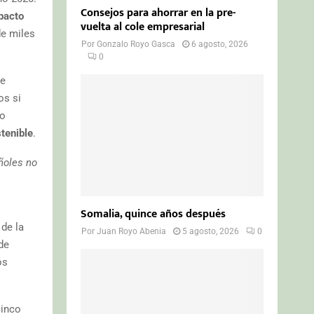
Consejos para ahorrar en la pre-
pacto
vuelta al cole empresarial
de miles
Por
Gonzalo Royo Gasca
6 agosto, 2026
0
de
os si
bo
tenible
.
ñoles no
Somalia, quince años después
de la
Por
Juan Royo Abenia
5 agosto, 2026
0
de
os
cinco