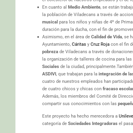
En cuanto al
Medio Ambiente
, se están traba
la población de Viladecans a través de acci
musical
para los niños y niñas de 4º de Prima
duración para la ducha, con el fin de promove
Asimismo, en el área de
Calidad de Vida
, se 
Ayuntamiento,
Cáritas
y
Cruz Roja
con el fin 
pobreza
de Viladecans a través de donacione
la organización de talleres de cocina para la
Sociales
de la ciudad, principalmente.Tambi
ASDIVI
, que trabajan para la
integración de la
cuatro de nuestros empleados han participad
de cuatro chicos y chicas con
fracaso escola
Además, los miembros del Comité de Direcc
compartir sus conocimientos con las
pequeñ
Este proyecto ha hecho merecedora a
Unileve
categoría de
Sociedades Integradoras
el pas