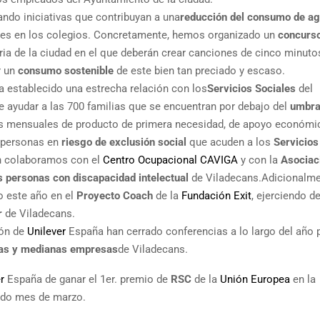
jando iniciativas que contribuyan a una
reducción del consumo de a
ones en los colegios. Concretamente, hemos organizado un
concurs
ria de la ciudad en el que deberán crear canciones de cinco minuto
r un
consumo sostenible
de este bien tan preciado y escaso.
ha establecido una estrecha relación con los
Servicios Sociales
del
de ayudar a las 700 familias que se encuentran por debajo del
umbral
s mensuales de producto de primera necesidad, de apoyo económi
s personas en
riesgo de exclusión social
que acuden a los
Servicios
én colaboramos con el
Centro Ocupacional CAVIGA
y con la
Asociac
s personas con discapacidad intelectual
de Viladecans.Adicionalme
o este año en el
Proyecto Coach
de la
Fundación Exit
, ejerciendo d
r
de Viladecans.
ión de
Unilever
España han cerrado conferencias a lo largo del año 
as y medianas empresas
de Viladecans.
r
España de ganar el 1er. premio de
RSC
de la
Unión Europea
en la
ado mes de marzo.