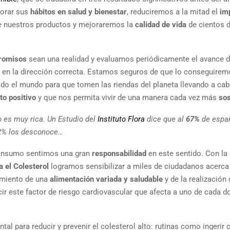
jorar sus
hábitos en salud y bienestar
, reduciremos a la mitad el
im
de nuestros productos y mejoraremos la
calidad de vida
de cientos 
romisos
sean una realidad y evaluamos periódicamente el avance 
en la dirección correcta. Estamos seguros de que lo conseguirem
odo el mundo para que tomen las riendas del planeta llevando a ca
to positivo
y que nos permita vivir de una manera cada vez más
sos
 es muy rica. Un Estudio del
Instituto Flora
dice que al
67%
de espa
52% los desconoce…
consumo sentimos una gran
responsabilidad
en este sentido. Con la
a el Colesterol
logramos sensibilizar a miles de ciudadanos acerca 
uimiento de una
alimentación variada y saludable
y de la realización 
ducir este factor de riesgo cardiovascular que afecta a uno de cada d
al para reducir y prevenir el colesterol alto: rutinas como ingerir 