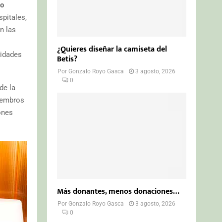
do
spitales,
n las
¿Quieres diseñar la camiseta del
vidades
Betis?
Por
Gonzalo Royo Gasca
3 agosto, 2026
0
de la
miembros
ones
Más donantes, menos donaciones…
Por
Gonzalo Royo Gasca
3 agosto, 2026
0