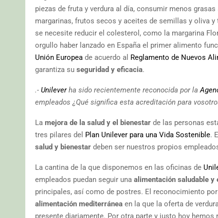
piezas de fruta y verdura al día, consumir menos grasas
margarinas, frutos secos y aceites de semillas y oliva 
se necesite reducir el colesterol, como la margarina Flor
orgullo haber lanzado en España el primer alimento funci
Unión Europea
de acuerdo al
Reglamento de Nuevos Al
garantiza su
seguridad y eficacia
.
.-
Unilever
ha sido recientemente reconocida por la
Agenc
empleados ¿Qué significa esta acreditación para vosotr
La
mejora de la salud y el bienestar
de las personas est
tres pilares del
Plan Unilever para una Vida Sostenible
. 
salud y bienestar
deben ser nuestros propios empleado
La cantina de la que disponemos en las oficinas de
Unil
empleados puedan seguir una
alimentación saludable y 
principales, así como de postres. El reconocimiento por
alimentación mediterránea
en la que la oferta de verdur
presente diariamente. Por otra parte y justo hoy hemos 