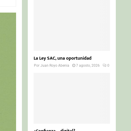
o
r
R
:
C
H
La Ley SAC, una oportunidad
Por
Juan Royo Abenia
7 agosto, 2026
0