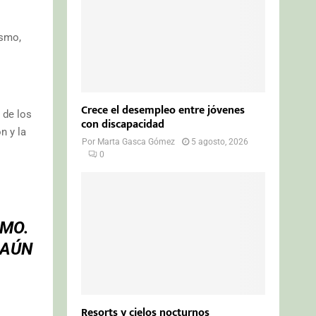
ismo,
Crece el desempleo entre jóvenes
 de los
con discapacidad
n y la
Por
Marta Gasca Gómez
5 agosto, 2026
0
SMO.
 AÚN
Resorts y cielos nocturnos