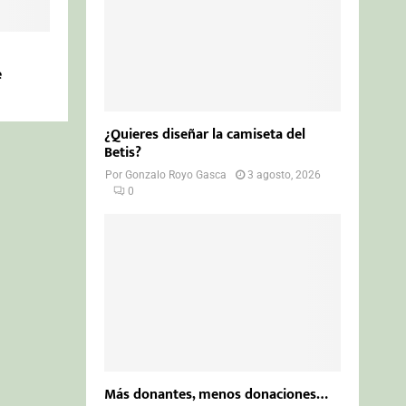
e
¿Quieres diseñar la camiseta del
Betis?
Por
Gonzalo Royo Gasca
3 agosto, 2026
0
Más donantes, menos donaciones…