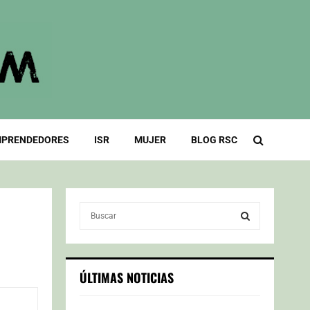
PRENDEDORES
ISR
MUJER
BLOG RSC
S
e
a
S
r
c
E
ÚLTIMAS NOTICIAS
h
f
A