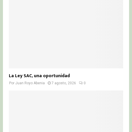
:
C
H
La Ley SAC, una oportunidad
Por
Juan Royo Abenia
7 agosto, 2026
0