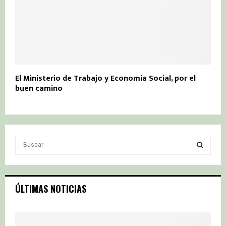
El Ministerio de Trabajo y Economía Social, por el
buen camino
S
e
a
S
r
c
E
ÚLTIMAS NOTICIAS
h
f
A
o
r
R