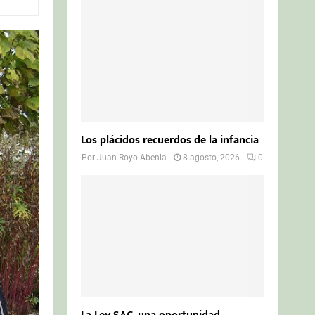
o
r
R
:
C
H
Los plácidos recuerdos de la infancia
Por
Juan Royo Abenia
8 agosto, 2026
0