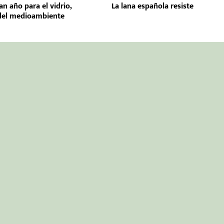
n año para el vidrio,
La lana española resiste
del medioambiente