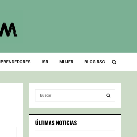
PRENDEDORES
ISR
MUJER
BLOG RSC
S
e
a
S
r
c
E
ÚLTIMAS NOTICIAS
h
f
A