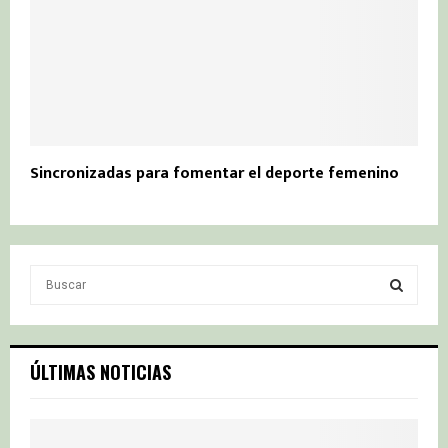
Sincronizadas para fomentar el deporte femenino
S
e
a
S
r
c
E
ÚLTIMAS NOTICIAS
h
f
A
o
r
R