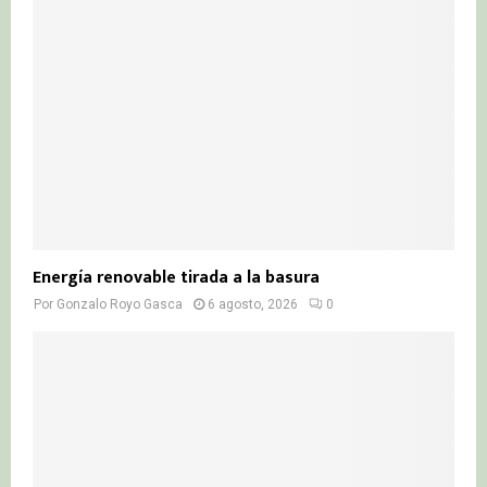
:
C
H
Energía renovable tirada a la basura
Por
Gonzalo Royo Gasca
6 agosto, 2026
0