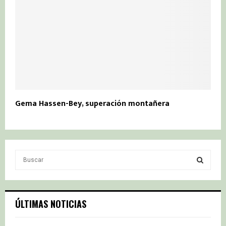
Gema Hassen-Bey, superación montañera
S
e
a
S
r
c
E
ÚLTIMAS NOTICIAS
h
f
A