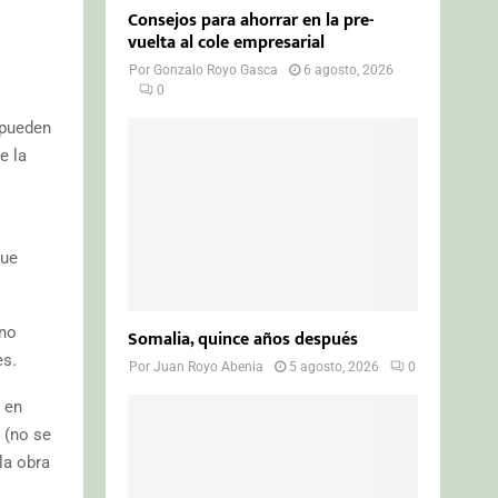
Consejos para ahorrar en la pre-
vuelta al cole empresarial
Por
Gonzalo Royo Gasca
6 agosto, 2026
0
 pueden
e la
que
 no
Somalia, quince años después
es.
Por
Juan Royo Abenia
5 agosto, 2026
0
 en
 (no se
la obra