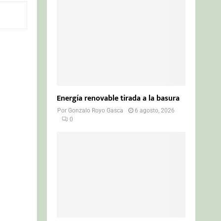
o
r
R
:
C
H
Energía renovable tirada a la basura
Por
Gonzalo Royo Gasca
6 agosto, 2026
0