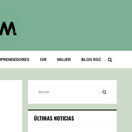
PRENDEDORES
ISR
MUJER
BLOG RSC
S
e
a
S
r
c
E
ÚLTIMAS NOTICIAS
h
f
A