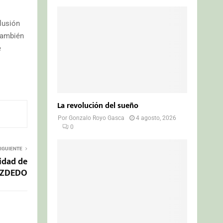
lusión
 también
e
La revolución del sueño
Por
Gonzalo Royo Gasca
4 agosto, 2026
0
IGUIENTE
idad de
HAZDEDO