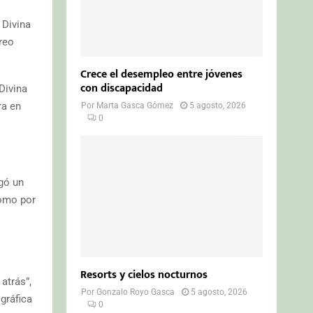
 Divina
reo
Crece el desempleo entre jóvenes
con discapacidad
Divina
ra en
Por
Marta Gasca Gómez
5 agosto, 2026
0
rgó un
como por
Resorts y cielos nocturnos
atrás”,
Por
Gonzalo Royo Gasca
5 agosto, 2026
gráfica
0