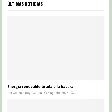
c
E
ÚLTIMAS NOTICIAS
h
f
A
o
r
R
:
C
H
Energía renovable tirada a la basura
Por
Gonzalo Royo Gasca
6 agosto, 2026
0