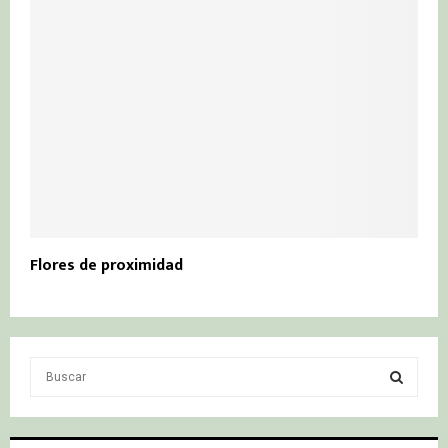
Flores de proximidad
S
e
a
S
r