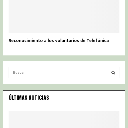
Reconocimiento a los voluntarios de Telefónica
S
e
a
S
r
c
E
ÚLTIMAS NOTICIAS
h
f
A
o
r
R
: