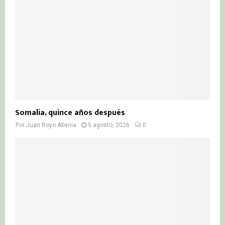
C
H
Somalia, quince años después
Por
Juan Royo Abenia
5 agosto, 2026
0