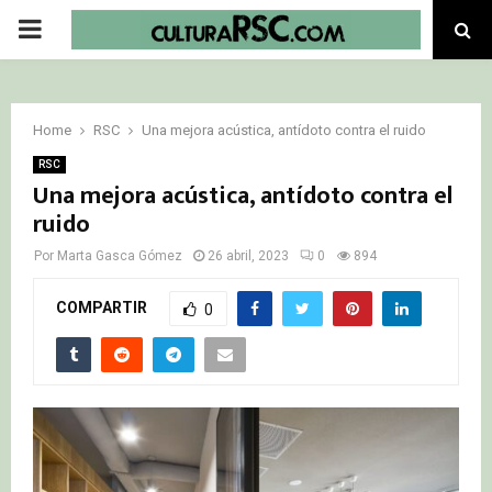
PRIMARY
MENU
Home
RSC
Una mejora acústica, antídoto contra el ruido
RSC
Una mejora acústica, antídoto contra el
ruido
Por
Marta Gasca Gómez
26 abril, 2023
0
894
COMPARTIR
0