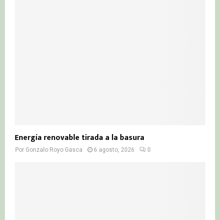
r
R
:
C
H
Energía renovable tirada a la basura
Por
Gonzalo Royo Gasca
6 agosto, 2026
0