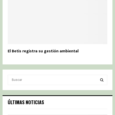
El Betis registra su gestión ambiental
S
e
a
S
r
c
E
ÚLTIMAS NOTICIAS
h
f
A
o