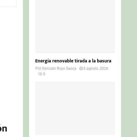
o
r
R
:
C
H
Energía renovable tirada a la basura
Por
Gonzalo Royo Gasca
6 agosto, 2026
0
ón