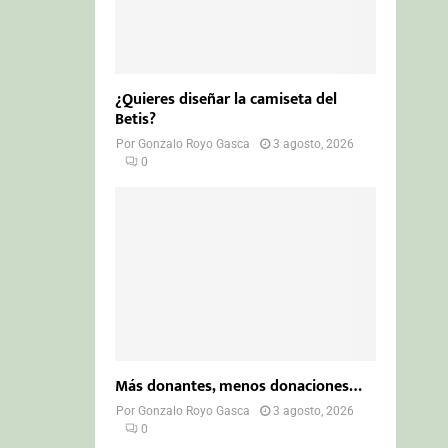
¿Quieres diseñar la camiseta del
Betis?
Por
Gonzalo Royo Gasca
3 agosto, 2026
0
Más donantes, menos donaciones…
Por
Gonzalo Royo Gasca
3 agosto, 2026
0