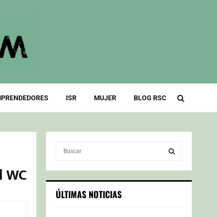
PRENDEDORES
ISR
MUJER
BLOG RSC
S
e
a
el WC
S
r
c
E
ÚLTIMAS NOTICIAS
h
f
A