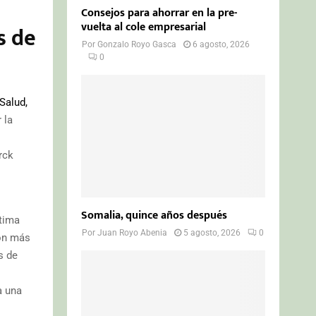
Consejos para ahorrar en la pre-
vuelta al cole empresarial
s de
Por
Gonzalo Royo Gasca
6 agosto, 2026
0
Salud,
 la
rck
Somalia, quince años después
tima
Por
Juan Royo Abenia
5 agosto, 2026
0
con más
s de
a una