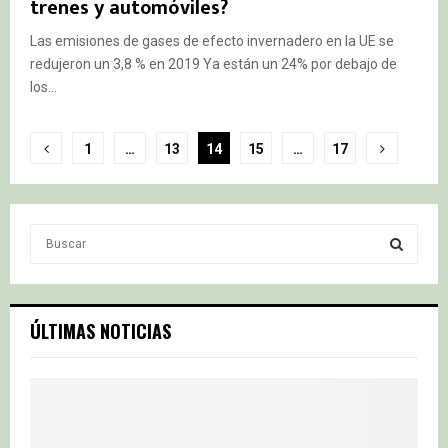
trenes y automóviles?
Las emisiones de gases de efecto invernadero en la UE se
redujeron un 3,8 % en 2019 Ya están un 24% por debajo de
los...
Paginación
1
…
13
14
15
…
17
de
entradas
S
e
a
S
r
c
E
ÚLTIMAS NOTICIAS
h
f
A
o
r
R
:
C