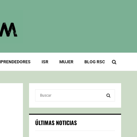
PRENDEDORES
ISR
MUJER
BLOG RSC
S
e
a
S
r
c
E
ÚLTIMAS NOTICIAS
h
f
A