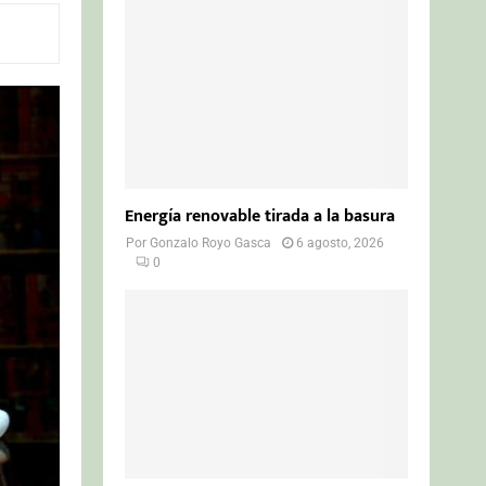
o
r
R
:
C
H
Energía renovable tirada a la basura
Por
Gonzalo Royo Gasca
6 agosto, 2026
0