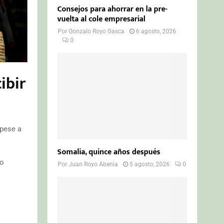
Consejos para ahorrar en la pre-
vuelta al cole empresarial
Por
Gonzalo Royo Gasca
6 agosto, 2026
0
ibir
 pese a
Somalia, quince años después
no
Por
Juan Royo Abenia
5 agosto, 2026
0