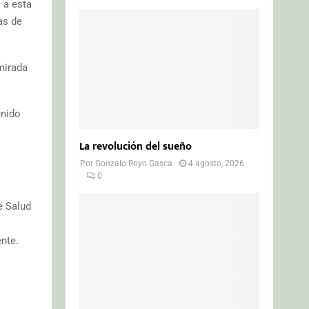
s a esta
as de
mirada
enido
La revolución del sueño
Por
Gonzalo Royo Gasca
4 agosto, 2026
0
e Salud
nte.