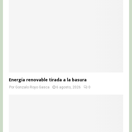
r
R
:
C
H
Energía renovable tirada a la basura
Por
Gonzalo Royo Gasca
6 agosto, 2026
0