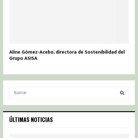
Aline Gómez-Acebo, directora de Sostenibilidad del
Grupo ASISA
S
e
a
S
r
c
E
ÚLTIMAS NOTICIAS
h
f
A
o