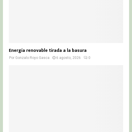
Energía renovable tirada a la basura
Por
Gonzalo Royo Gasca
6 agosto, 2026
0