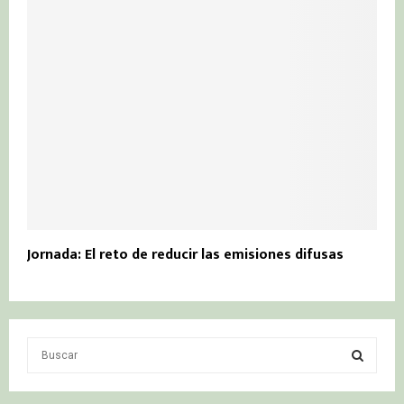
Jornada: El reto de reducir las emisiones difusas
S
e
a
S
r