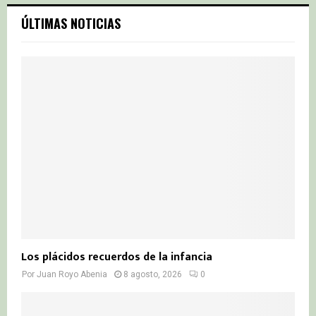
c
E
ÚLTIMAS NOTICIAS
h
f
A
o
r
R
:
C
H
Los plácidos recuerdos de la infancia
Por
Juan Royo Abenia
8 agosto, 2026
0