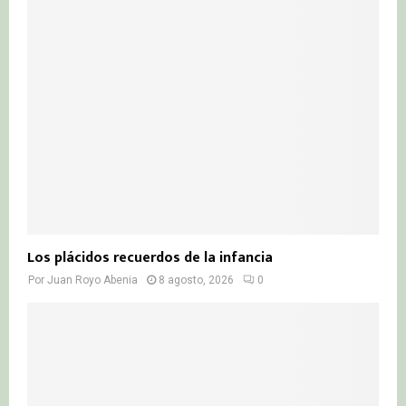
o
r
R
:
C
H
Los plácidos recuerdos de la infancia
Por
Juan Royo Abenia
8 agosto, 2026
0