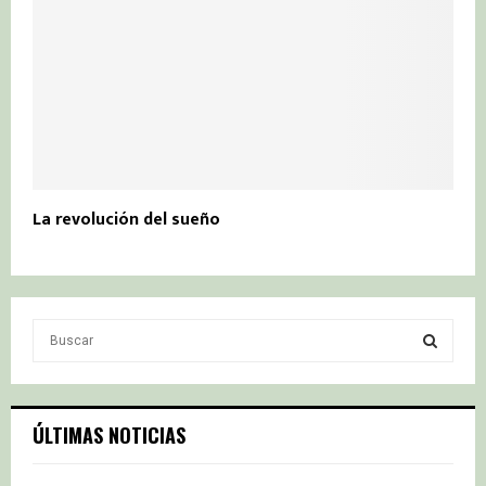
La revolución del sueño
S
e
a
S
r
c
E
ÚLTIMAS NOTICIAS
h
f
A