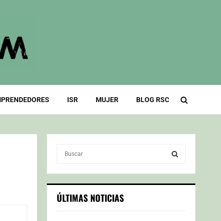
PRENDEDORES
ISR
MUJER
BLOG RSC
S
e
a
S
r
c
E
ÚLTIMAS NOTICIAS
h
f
A