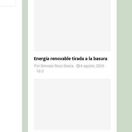
o
r
R
:
C
H
Energía renovable tirada a la basura
Por
Gonzalo Royo Gasca
6 agosto, 2026
0