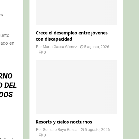
es
Crece el desempleo entre jóvenes
junto
con discapacidad
tado en
Por
Marta Gasca Gómez
5 agosto, 2026
0
RNO
D DEL
 DOS
Resorts y cielos nocturnos
Por
Gonzalo Royo Gasca
5 agosto, 2026
0