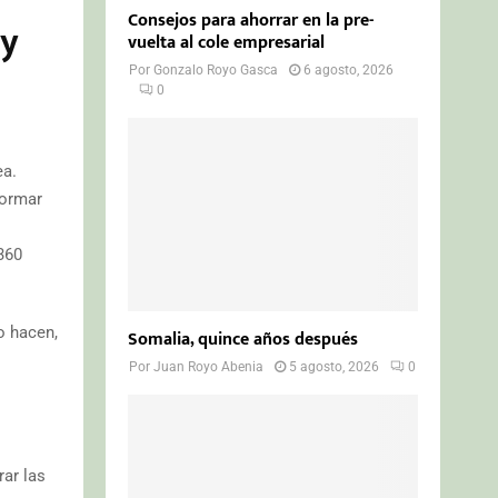
Consejos para ahorrar en la pre-
ay
vuelta al cole empresarial
Por
Gonzalo Royo Gasca
6 agosto, 2026
0
ea.
formar
360
o hacen,
Somalia, quince años después
Por
Juan Royo Abenia
5 agosto, 2026
0
rar las