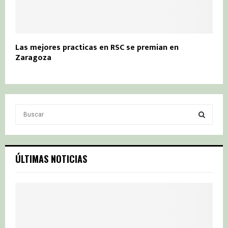
Las mejores practicas en RSC se premian en
Zaragoza
S
e
a
S
r
c
E
ÚLTIMAS NOTICIAS
h
f
A
o
r
R
:
C