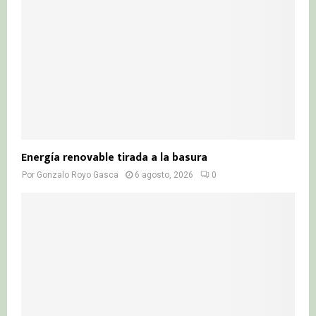
Energía renovable tirada a la basura
Por
Gonzalo Royo Gasca
6 agosto, 2026
0