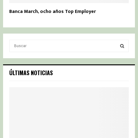
Banca March, ocho años Top Employer
S
e
a
S
r
c
E
ÚLTIMAS NOTICIAS
h
f
A
o
r
R
:
C
H