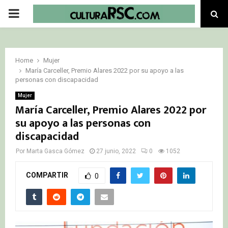
PRIMARY
MENU
Home
Mujer
María Carceller, Premio Alares 2022 por su apoyo a las
personas con discapacidad
Mujer
María Carceller, Premio Alares 2022 por
su apoyo a las personas con
discapacidad
Por
Marta Gasca Gómez
27 junio, 2022
0
1052
COMPARTIR
0