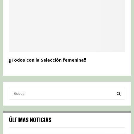
¡¡Todos con la Selección femenina!!
S
e
a
S
r
c
E
ÚLTIMAS NOTICIAS
h
f
A