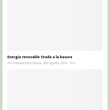
Energía renovable tirada a la basura
Por
Gonzalo Royo Gasca
6 agosto, 2026
0