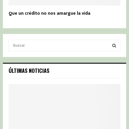
Que un crédito no nos amargue la vida
S
e
a
S
r
c
E
ÚLTIMAS NOTICIAS
h
f
A
o
r
R
:
C
H