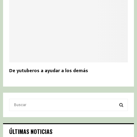
De yutuberos a ayudar a los demás
S
e
a
S
r
c
E
ÚLTIMAS NOTICIAS
h