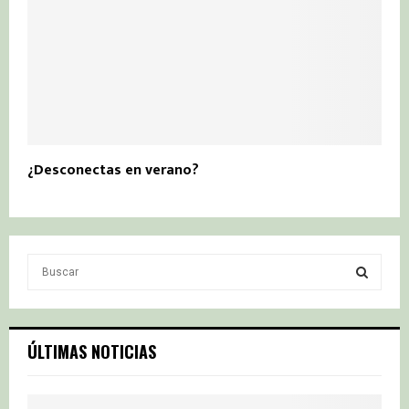
¿Desconectas en verano?
S
e
a
S
r
c
E
ÚLTIMAS NOTICIAS
h
f
A
o