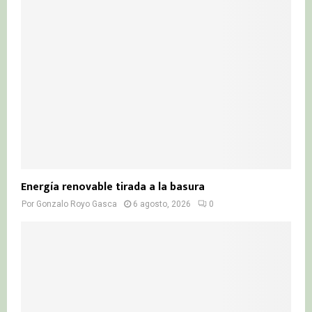
r
R
:
C
H
Energía renovable tirada a la basura
Por
Gonzalo Royo Gasca
6 agosto, 2026
0