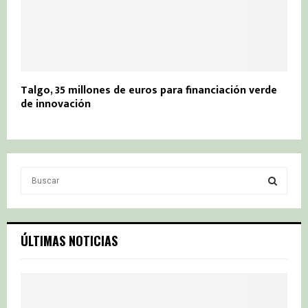
Talgo, 35 millones de euros para financiación verde
de innovación
S
e
a
S
r
c
E
ÚLTIMAS NOTICIAS
h
f
A
o
r
R
: