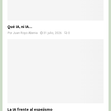
Qué IA, ni IA…
Por
Juan Royo Abenia
31 julio, 2026
0
La IA frente al espejismo