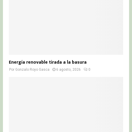
Energía renovable tirada a la basura
Por
Gonzalo Royo Gasca
6 agosto, 2026
0