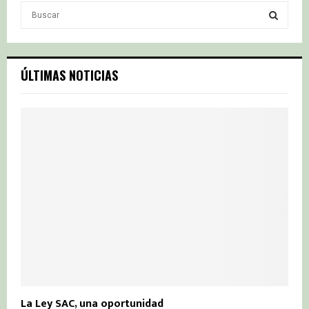
S
e
a
S
r
c
E
ÚLTIMAS NOTICIAS
h
f
A
o
r
R
:
C
H
La Ley SAC, una oportunidad