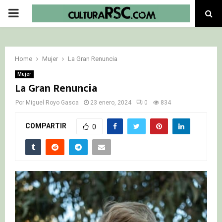
PRIMARY
MENU
Home
Mujer
La Gran Renuncia
Mujer
La Gran Renuncia
Por
Miguel Royo Gasca
23 enero, 2024
0
834
COMPARTIR
0