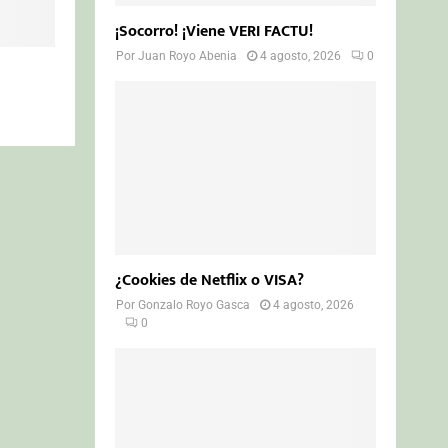
¡Socorro! ¡Viene VERI FACTU!
Por
Juan Royo Abenia
4 agosto, 2026
0
¿Cookies de Netflix o VISA?
Por
Gonzalo Royo Gasca
4 agosto, 2026
0