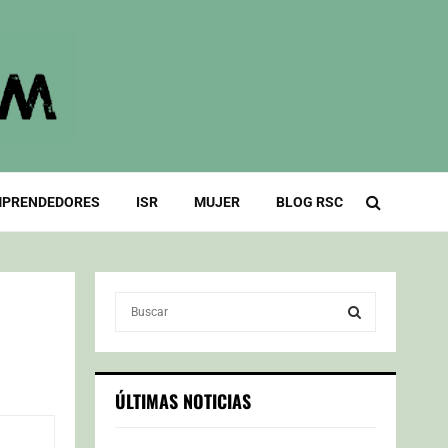
PRENDEDORES
ISR
MUJER
BLOG RSC
S
e
a
S
r
c
E
ÚLTIMAS NOTICIAS
h
f
A