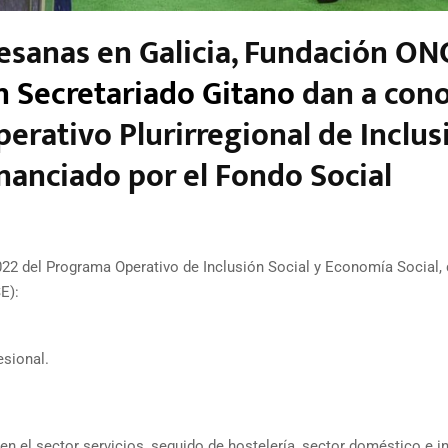
cesanas en Galicia, Fundación ON
 Secretariado Gitano
dan a con
erativo Plurirregional de Inclus
inanciado por el Fondo Social
022 del Programa Operativo de Inclusión Social y Economía Social,
E):
esional.
 el sector servicios, seguido de hostelería, sector doméstico e in