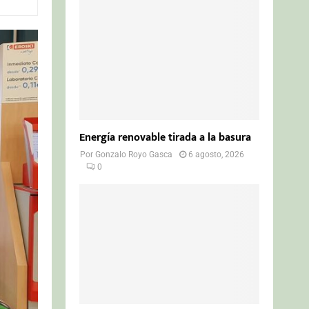
o
r
R
:
C
H
Energía renovable tirada a la basura
Por
Gonzalo Royo Gasca
6 agosto, 2026
0