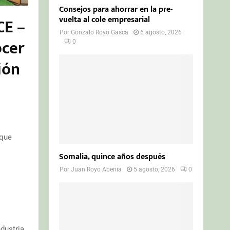
Consejos para ahorrar en la pre-
vuelta al cole empresarial
CE –
Por
Gonzalo Royo Gasca
6 agosto, 2026
ocer
0
ión
 que
Somalia, quince años después
Por
Juan Royo Abenia
5 agosto, 2026
0
dustria