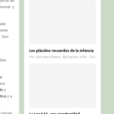
yoría de
o
r
R
rsonal y
:
C
cado
H
ente.
. Son
Los plácidos recuerdos de la infancia
Por
Juan Royo Abenia
8 agosto, 2026
0
ples
io
nos
do
y
tica
y a
e hacen