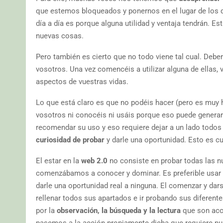
que estemos bloqueados y ponernos en el lugar de los 
día a día es porque alguna utilidad y ventaja tendrán. E
nuevas cosas.
Pero también es cierto que no todo viene tal cual. Deber
vosotros. Una vez comencéis a utilizar alguna de ellas, 
aspectos de vuestras vidas.
Lo que está claro es que no podéis hacer (pero es muy 
vosotros ni conocéis ni usáis porque eso puede genera
recomendar su uso y eso requiere dejar a un lado todos
curiosidad de probar
y darle una oportunidad. Esto es c
El estar en la
web 2.0
no consiste en probar todas las n
comenzábamos a conocer y dominar. Es preferible usar l
darle una oportunidad real a ninguna. El comenzar y dars
rellenar todos sus apartados e ir probando sus diferen
por la
observación, la búsqueda y la lectura
que son acci
pasemos a la acción propiamente dicha que requiere nu