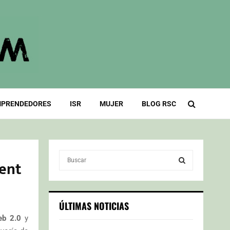
PRENDEDORES
ISR
MUJER
BLOG RSC
S
ent
e
a
S
r
c
E
ÚLTIMAS NOTICIAS
h
b 2.0
y
f
A