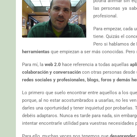
podría afirmar sin e
las personas ya sab
profesional.
Para empezar, cada un
tiene. Quizás el conc
Pero si hablamos de
herramientas
que empiezan a ser más conocidas. Pero n
Para mí, la
web 2.0
hace referencia a todas aquellas
apl
colaboración y conversación
con otras personas desde u
redes sociales y profesionales, blogs, foros y demás h
Lo primero que suelo encontrar entre aquellos a los que
porque, al no estar acostumbrados a usarlas, no les ve
darles una oportunidad y tener inquietud por probarlas.
debéis adaptaros. Nunca es tarde para nada, sin embargo
intentar encontrarle utilidad para vuestras necesidades 
Para ello, muchas veces nos tenemos que
desaprender