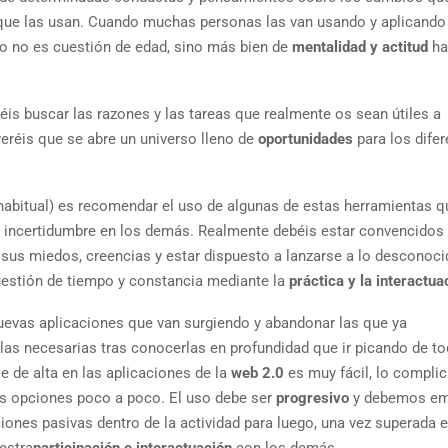
que las usan. Cuando muchas personas las van usando y aplicando
sto no es cuestión de edad, sino más bien de
mentalidad y actitud
ha
éis buscar las razones y las tareas que realmente os sean útiles a
veréis que se abre un universo lleno de
oportunidades
para los dife
habitual) es recomendar el uso de algunas de estas herramientas q
r incertidumbre en los demás. Realmente debéis estar convencidos
 sus miedos, creencias y estar dispuesto a lanzarse a lo desconoc
uestión de tiempo y constancia mediante la
práctica y la interactua
uevas aplicaciones que van surgiendo y abandonar las que ya
as necesarias tras conocerlas en profundidad que ir picando de to
e de alta en las aplicaciones de la
web 2.0
es muy fácil, lo compli
tes opciones poco a poco. El uso debe ser
progresivo
y debemos em
ones pasivas dentro de la actividad para luego, una vez superada e
estra
participación e interactuación
con los demás.