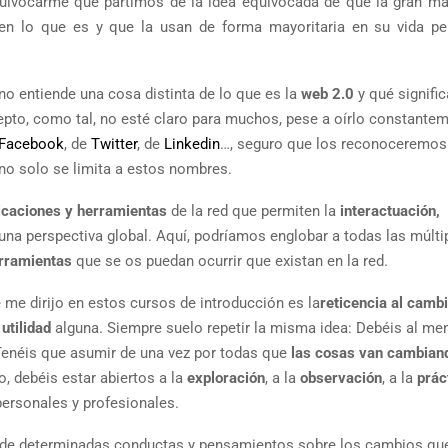
quivocarme que partimos de la idea equivocada de que la gran ma
en lo que es y que la usan de forma mayoritaria en su vida pe
o entiende una cosa distinta de lo que es la
web 2.0
y qué signifi
epto, como tal, no esté claro para muchos, pese a oírlo constantem
Facebook
, de
Twitter
, de
Linkedin
…, seguro que los reconoceremos
o solo se limita a estos nombres.
icaciones y herramientas
de la red que permiten la
interactuación,
na perspectiva global. Aquí, podríamos englobar a todas las múlti
erramientas
que se os puedan ocurrir que existan en la red.
 me dirijo en estos cursos de introducción es la
reticencia al camb
n
utilidad
alguna. Siempre suelo repetir la misma idea: Debéis al me
 Tenéis que asumir de una vez por todas que
las cosas van cambian
, debéis estar abiertos a la
exploración
, a la
observación
, a la
prác
personales y profesionales.
de determinadas conductas y pensamientos sobre los cambios qu