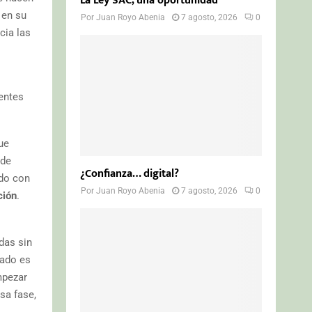
La Ley SAC, una oportunidad
 en su
Por
Juan Royo Abenia
7 agosto, 2026
0
cia las
rentes
ue
 de
¿Confianza… digital?
ido con
Por
Juan Royo Abenia
7 agosto, 2026
0
ción
.
das sin
cado es
pezar
sa fase,