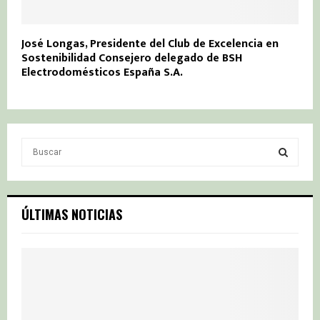
José Longas, Presidente del Club de Excelencia en
Sostenibilidad Consejero delegado de BSH
Electrodomésticos España S.A.
S
e
a
S
r
c
E
ÚLTIMAS NOTICIAS
h
f
A
o
r
R
:
C