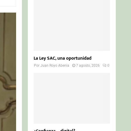
o
r
R
:
C
H
La Ley SAC, una oportunidad
Por
Juan Royo Abenia
7 agosto, 2026
0