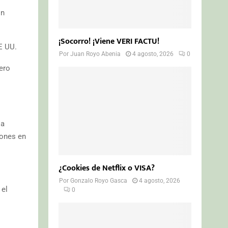
on
¡Socorro! ¡Viene VERI FACTU!
E UU.
Por
Juan Royo Abenia
4 agosto, 2026
0
pero
la
iones en
¿Cookies de Netflix o VISA?
Por
Gonzalo Royo Gasca
4 agosto, 2026
 el
0