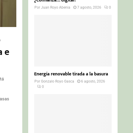
¿Confianza… digital?
Por
Juan Royo Abenia
7 agosto, 2026
0
o
a e
Energía renovable tirada a la basura
tá
Por
Gonzalo Royo Gasca
6 agosto, 2026
0
tasas