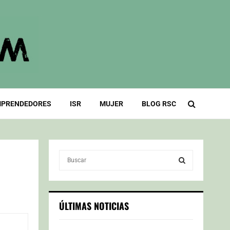
PRENDEDORES
ISR
MUJER
BLOG RSC
S
e
a
S
r
c
E
ÚLTIMAS NOTICIAS
h
f
A