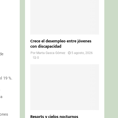
Crece el desempleo entre jóvenes
con discapacidad
Por
Marta Gasca Gómez
5 agosto, 2026
de
0
l 19 %.
e
la
iones
Resorts y cielos nocturnos