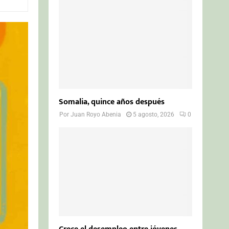
o
r
R
:
C
H
Somalia, quince años después
Por
Juan Royo Abenia
5 agosto, 2026
0