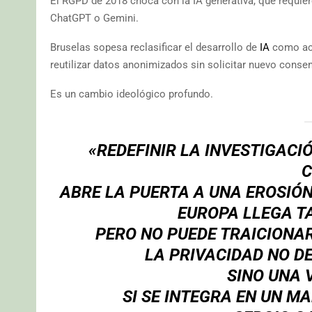
El RGPD de 2018 choca con la IA generativa, que requi
ChatGPT o Gemini.
Bruselas sopesa reclasificar el desarrollo de
IA
como acti
reutilizar datos anonimizados sin solicitar nuevo conse
Es un cambio ideológico profundo.
«REDEFINIR LA INVESTIGACI
C
ABRE LA PUERTA A UNA EROSIÓN
EUROPA LLEGA TA
PERO NO PUEDE TRAICIONAR
LA PRIVACIDAD NO D
SINO UNA 
SI SE INTEGRA EN UN M