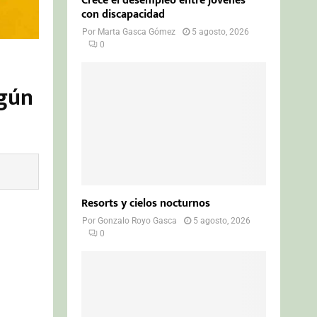
Crece el desempleo entre jóvenes
con discapacidad
Por
Marta Gasca Gómez
5 agosto, 2026
0
ngún
Resorts y cielos nocturnos
Por
Gonzalo Royo Gasca
5 agosto, 2026
0