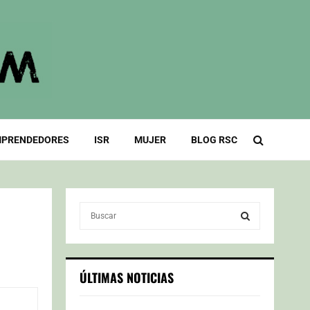
PRENDEDORES
ISR
MUJER
BLOG RSC
S
e
a
S
r
c
E
ÚLTIMAS NOTICIAS
h
f
A