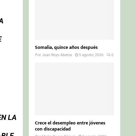
A
E
Somalia, quince años después
Por
Juan Royo Abenia
5 agosto, 2026
0
EN LA
Crece el desempleo entre jóvenes
con discapacidad
ABLE