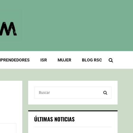
PRENDEDORES
ISR
MUJER
BLOG RSC
S
e
a
S
r
c
E
ÚLTIMAS NOTICIAS
h
f
A