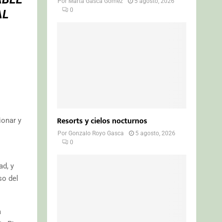
Por
Marta Gasca Gómez
5 agosto, 2026
0
AL
Resorts y cielos nocturnos
ionar y
Por
Gonzalo Royo Gasca
5 agosto, 2026
0
ad, y
so del
a