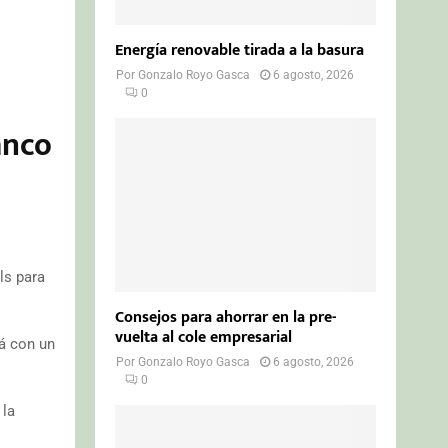
Energía renovable tirada a la basura
Por
Gonzalo Royo Gasca
6 agosto, 2026
0
anco
ls para
Consejos para ahorrar en la pre-
vuelta al cole empresarial
rá con un
Por
Gonzalo Royo Gasca
6 agosto, 2026
0
 la