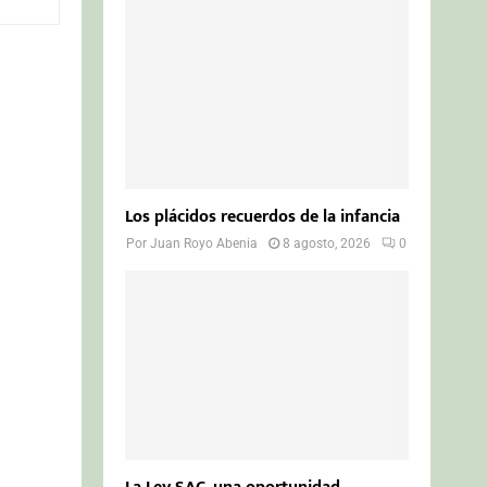
o
r
R
:
C
H
Los plácidos recuerdos de la infancia
Por
Juan Royo Abenia
8 agosto, 2026
0