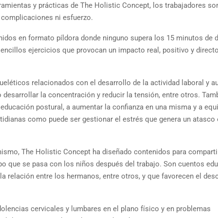
amientas y prácticas de The Holistic Concept, los trabajadores so
n complicaciones ni esfuerzo.
nidos en formato píldora donde ninguno supera los 15 minutos de d
ncillos ejercicios que provocan un impacto real, positivo y direct
léticos relacionados con el desarrollo de la actividad laboral y a
desarrollar la concentración y reducir la tensión, entre otros. Tam
educación postural, a aumentar la confianza en una misma y a equi
idianas como puede ser gestionar el estrés que genera un atasco 
ismo, The Holistic Concept ha diseñado contenidos para comparti
po que se pasa con los niños después del trabajo. Son cuentos ed
a relación entre los hermanos, entre otros, y que favorecen el de
lencias cervicales y lumbares en el plano físico y en problemas