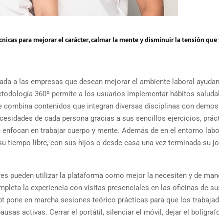
cnicas para mejorar el carácter, calmar la mente y disminuir la tensión que
cada a las empresas que desean mejorar el ambiente laboral ayuda
etodología 360º permite a los usuarios implementar hábitos saluda
ue combina contenidos que integran diversas disciplinas con demo
necesidades de cada persona gracias a sus sencillos ejercicios, prác
e enfocan en trabajar cuerpo y mente. Además de en el entorno labor
 su tiempo libre, con sus hijos o desde casa una vez terminada su j
ores pueden utilizar la plataforma como mejor la necesiten y de man
leta la experiencia con visitas presenciales en las oficinas de su
ept pone en marcha sesiones teórico prácticas para que los trabaja
as activas. Cerrar el portátil, silenciar el móvil, dejar el bolígraf