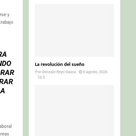
rse y
trabajo
RA
NDO
La revolución del sueño
ORAR
Por
Gonzalo Royo Gasca
4 agosto, 2026
0
ORAR
LA
aboral
áreas