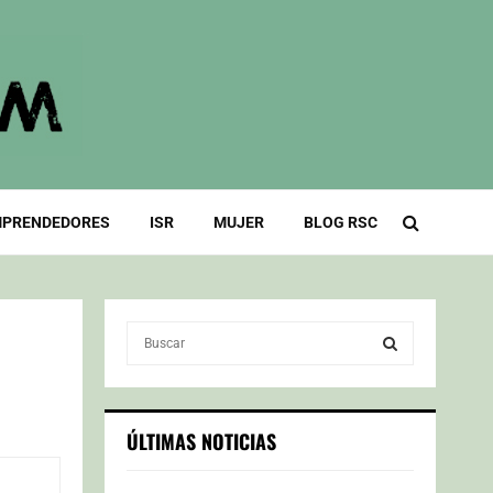
PRENDEDORES
ISR
MUJER
BLOG RSC
S
e
a
S
r
c
E
ÚLTIMAS NOTICIAS
h
f
A