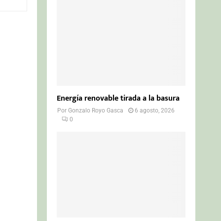
o
r
R
:
C
H
Energía renovable tirada a la basura
Por
Gonzalo Royo Gasca
6 agosto, 2026
0