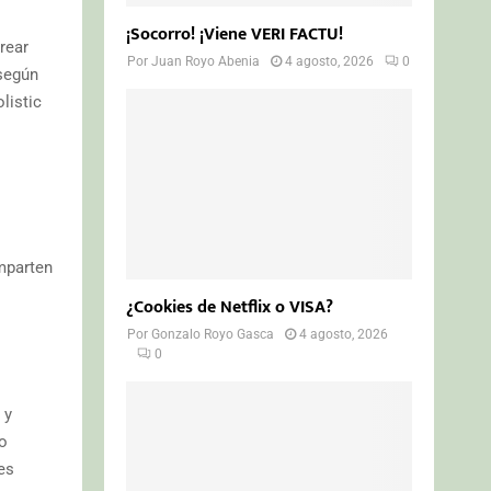
¡Socorro! ¡Viene VERI FACTU!
rear
Por
Juan Royo Abenia
4 agosto, 2026
0
 según
listic
mparten
¿Cookies de Netflix o VISA?
Por
Gonzalo Royo Gasca
4 agosto, 2026
0
 y
no
es