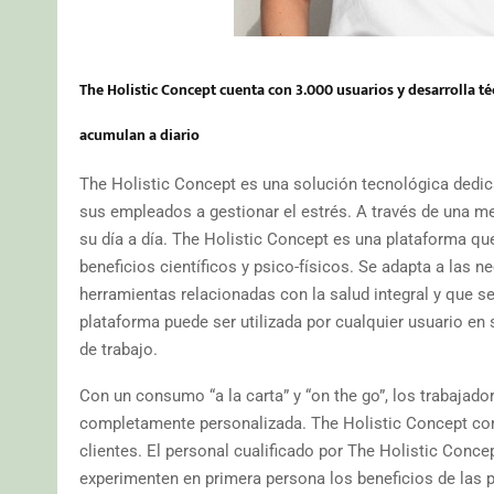
The Holistic Concept cuenta con 3.000 usuarios y desarrolla té
acumulan a diario
The Holistic Concept es una solución tecnológica dedi
sus empleados a gestionar el estrés. A través de una m
su día a día. The Holistic Concept es una plataforma q
beneficios científicos y psico-físicos. Se adapta a las 
herramientas relacionadas con la salud integral y que s
plataforma puede ser utilizada por cualquier usuario en
de trabajo.
Con un consumo “a la carta” y “on the go”, los trabajad
completamente personalizada. The Holistic Concept comp
clientes. El personal cualificado por The Holistic Conc
experimenten en primera persona los beneficios de las paus