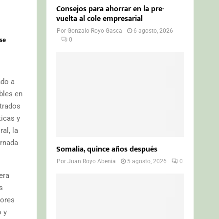
Consejos para ahorrar en la pre-
vuelta al cole empresarial
Por
Gonzalo Royo Gasca
6 agosto, 2026
 se
0
ndo a
bles en
strados
ticas y
al, la
ornada
Somalia, quince años después
Por
Juan Royo Abenia
5 agosto, 2026
0
era
s
dores
o y