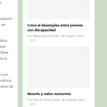
n
uración.
Crece el desempleo entre jóvenes
o en
con discapacidad
Por
Marta Gasca Gómez
5 agosto, 2026
udios
0
bién
librar
en la
r con
ucativos
scanso de
Resorts y cielos nocturnos
Por
Gonzalo Royo Gasca
5 agosto, 2026
0