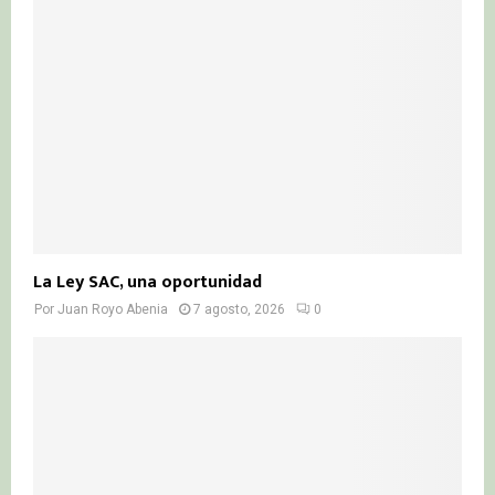
:
C
H
La Ley SAC, una oportunidad
Por
Juan Royo Abenia
7 agosto, 2026
0