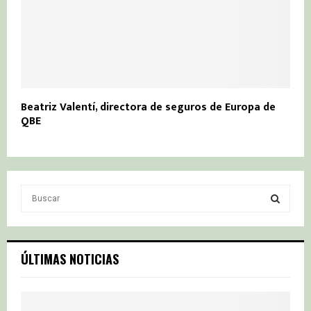
Beatriz Valentí, directora de seguros de Europa de
QBE
S
e
a
S
r
c
E
ÚLTIMAS NOTICIAS
h
f
A
o
r
R