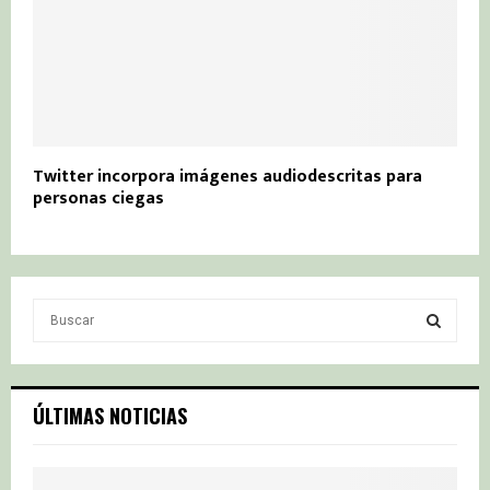
Twitter incorpora imágenes audiodescritas para
personas ciegas
S
e
a
S
r
c
E
ÚLTIMAS NOTICIAS
h
f
A
o