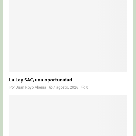
r
R
:
C
H
La Ley SAC, una oportunidad
Por
Juan Royo Abenia
7 agosto, 2026
0