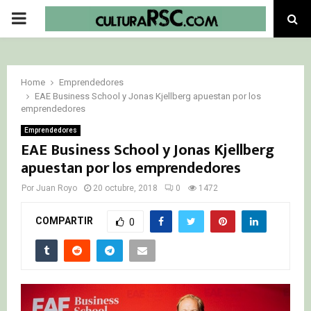
PRIMARY
MENU
Home
Emprendedores
EAE Business School y Jonas Kjellberg apuestan por los
emprendedores
Emprendedores
EAE Business School y Jonas Kjellberg
apuestan por los emprendedores
Por
Juan Royo
20 octubre, 2018
0
1472
COMPARTIR
0