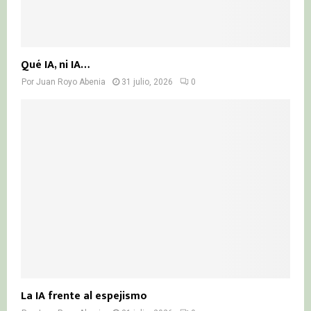
Qué IA, ni IA…
Por
Juan Royo Abenia
31 julio, 2026
0
La IA frente al espejismo